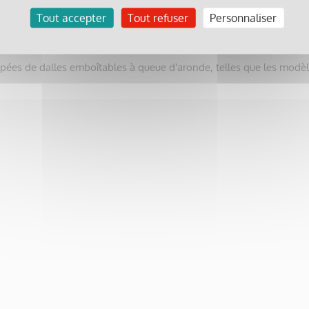
Tout accepter
Tout refuser
Personnaliser
it
Documents joints
pées de dalles emboîtables à queue d'aronde, telles que les modèl