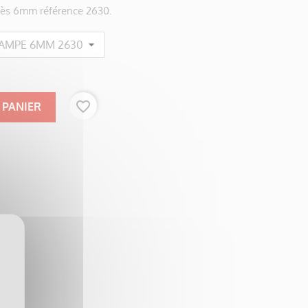
ccès 6mm référence 2630.
favorite_border
 PANIER