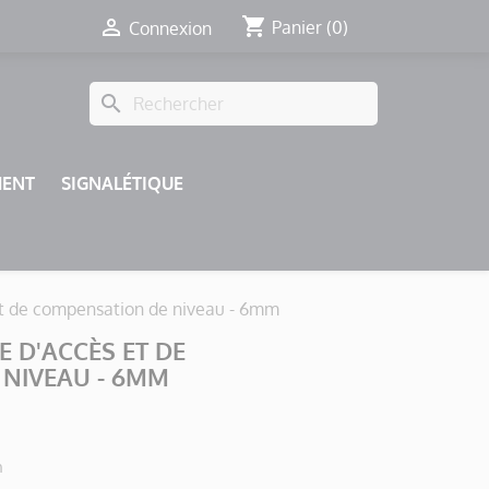
shopping_cart

Panier
(0)
Connexion
search
MENT
SIGNALÉTIQUE
et de compensation de niveau - 6mm
 D'ACCÈS ET DE
NIVEAU - 6MM
n