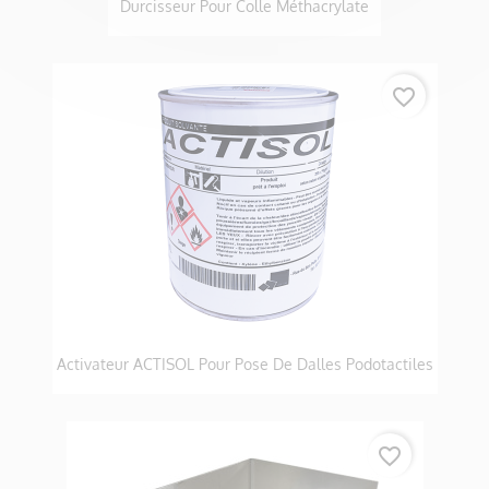
Durcisseur Pour Colle Méthacrylate
favorite_border
Activateur ACTISOL Pour Pose De Dalles Podotactiles
favorite_border