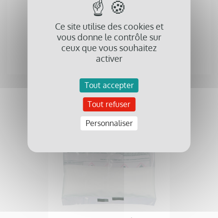
Ce site utilise des cookies et
vous donne le contrôle sur
ceux que vous souhaitez
Colle Bi-Composant METACOL Pour Dalles Et Rails
activer
Podotactiles
Tout accepter
favorite_border
Tout refuser
Personnaliser