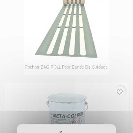
Pochoir BAO-ROLL Pour Bande De Guidage
favorite_border