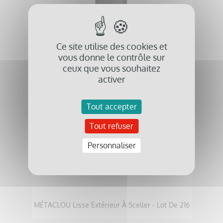
MÉTACLOU Striés Extérieur À Sceller - Lot De 216
Ce site utilise des cookies et
vous donne le contrôle sur
ceux que vous souhaitez
activer
favorite_border
Tout accepter
Tout refuser
Personnaliser
MÉTACLOU Lisse Extérieur À Sceller - Lot De 216