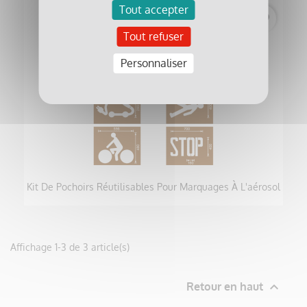
Tout accepter
favorite_border
Tout refuser
Personnaliser
Kit De Pochoirs Réutilisables Pour Marquages À L'aérosol
Affichage 1-3 de 3 article(s)

Retour en haut