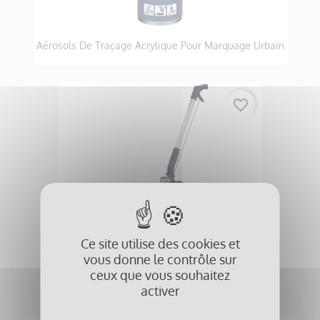
Aérosols De Traçage Acrylique Pour Marquage Urbain
favorite_border
Ce site utilise des cookies et
vous donne le contrôle sur
ceux que vous souhaitez
Traceuse De Lignes Pour Peintures Aérosol
activer