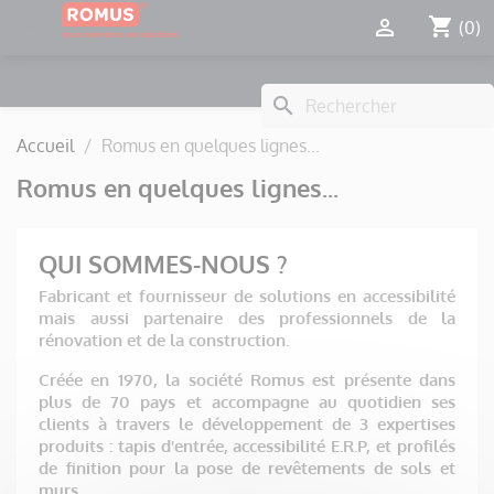
Panneau de gestion des cookies
shopping_cart


(0)
search
Accueil
Romus en quelques lignes...
Romus en quelques lignes...
QUI SOMMES-NOUS ?
Fabricant et fournisseur de solutions en accessibilité
mais aussi partenaire des professionnels de la
rénovation et de la construction.
Créée en 1970, la société Romus est présente dans
plus de 70 pays et accompagne au quotidien ses
clients à travers le développement de 3 expertises
produits : tapis d'entrée, accessibilité E.R.P, et profilés
de finition pour la pose de revêtements de sols et
murs.