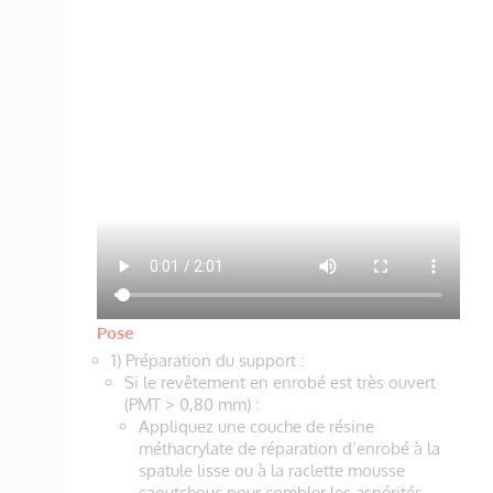
Pose
1) Préparation du support :
Si le revêtement en enrobé est très ouvert
(PMT > 0,80 mm) :
Appliquez une couche de résine
méthacrylate de réparation d’enrobé à la
spatule lisse ou à la raclette mousse
caoutchouc pour combler les aspérités