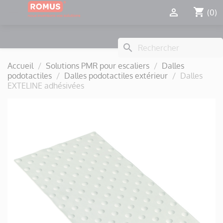
Panneau de gestion des cookies
shopping_cart


(0)
search
Accueil
Solutions PMR pour escaliers
Dalles
podotactiles
Dalles podotactiles extérieur
Dalles
EXTELINE adhésivées