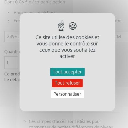
Dont 0,06 € d'éco-participation
Rampe en caoutchouc.
Pré-adhésivée, prête à être installée par simple pression.
Ce site utilise des cookies et
vous donne le contrôle sur
ceux que vous souhaitez
Quantité
activer

favorite_border
AJOUTER AU PANIER
Tout accepter
Ce produit n'est pas disponible sur stock.
Le délai de livraison sera d'environ 4 semaines.
Tout refuser
Personnaliser
Description
Détails du produit
Documents joints
Ces rampes d'accès sont idéales pour
compenser de petites différences de niveau,