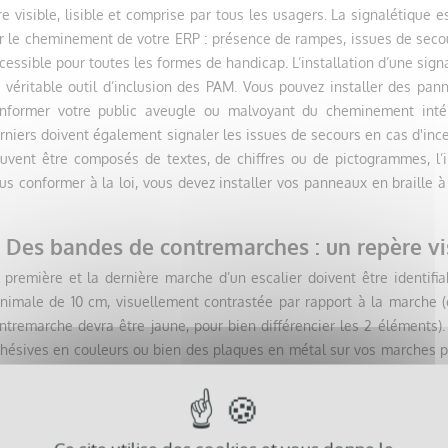
re visible, lisible et comprise par tous les usagers. La signalétiqu
la législation a
rails d
ents recevant du
r le cheminement de votre ERP : présence de rampes, issues de secours
progressivement mis en place
d’urgen
législation impose
cessible pour toutes les formes de handicap. L’installation d’une signa
des normes visant à garantir...
équipem
 véritable outil d’inclusion des PAM. Vous pouvez installer des pann
informer votre public aveugle ou malvoyant du cheminement intéri
Lire la suite
Lire la 
e
rniers doivent également signaler les issues de secours en cas d'in
uvent être composés de textes, de chiffres ou de pictogrammes, l’in
us conformer à la loi, vous devez installer vos panneaux en braille à
. Des bandes de contremarches : un repère vis
 première et la dernière marche d’un escalier doivent être identif
nimale de 10 cm, visuellement contrastée par rapport à la marche (e
ntremarche devra être jaune, pour bien différencier les 2 éléments)
hésives en couleurs ou bien des plaques en métal sur vos marches pou
 votre public.
e contremarche est la partie verticale d’une marche d’escalier. 
accentuer la visibilité du haut/bas d’un escalier et ainsi de re