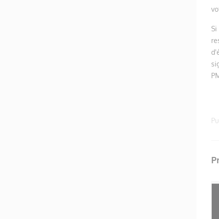
vo
Si
re
d'
si
PM
Pu
P
BANDES
PLAQUE
CONTREMARCHES -
CONTREMARCHE
ADHÉSIVES
MÉTAL - A COLLER
54,57 €
35,72 €