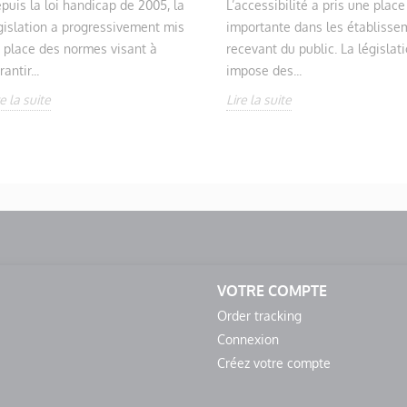
puis la loi handicap de 2005, la
L’accessibilité a pris une place
gislation a progressivement mis
importante dans les établisse
 place des normes visant à
recevant du public. La législat
rantir...
impose des...
re la suite
Lire la suite
VOTRE COMPTE
Order tracking
Connexion
Créez votre compte