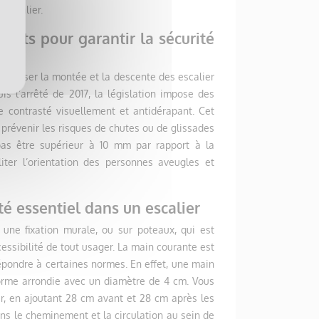
 escalier.
ants pour garantir la sécurité
sécuriser la montée et la descente des escalier
s l’arrêté de 2017, la législation impose des
e contrasté visuellement et antidérapant. Cet
 prévenir les risques de chutes ou de glissades
as être supérieur à 10 mm par rapport à la
liter l’orientation des personnes aveugles et
é essentiel dans un escalier
une fixation murale, ou sur poteaux, qui est
ccessibilité de tout usager. La main courante est
 répondre à certaines normes. En effet, une main
 forme arrondie avec un diamètre de 4 cm. Vous
er, en ajoutant 28 cm avant et 28 cm après les
ns le cheminement et la circulation au sein de