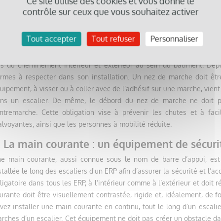
Ce site utilise des cookies et vous donne le
uipement favorise la vigilance des PMR lorsqu’elles s'approchent d’un
contrôle sur ceux que vous souhaitez activer
. Des nez de marches contrastés et antidérap
os escaliers
Tout accepter
Tout refuser
Personnaliser
 nez de marche s’installe sur l’arête d’une marche d’escalier afin de 
rs du cheminement intérieur et extérieur au sein du bâtiment. Depui
rmes à respecter dans son installation. Un nez de marche doit êtr
uipement, à visser ou à coller avec de l’adhésif sur une marche, vient
ns un escalier. De même, le débord du nez de marche ne doit p
ntremarche. Cette obligation vise à prévenir les chutes et à faci
lvoyantes, ainsi que les personnes à mobilité réduite.
. La main courante : un équipement de sécurit
e main courante, aussi connue sous le nom de barre d’appui, est 
stallée le long des escaliers d'un ERP afin d’assurer la sécurité et l’a
ligatoire dans tous les ERP, à l’intérieur comme à l’extérieur et doit
urante doit être visuellement contrastée, rigide et, idéalement, de
vez installer une main courante en continu, tout le long d’un escali
rches d’un escalier. Cet équipement ne doit pas créer un obstacle da