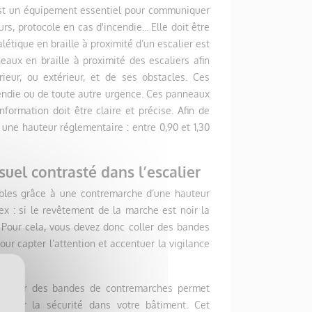
Le cheminement intérieur et
e est un équipement essentiel pour communiquer
e guidage, bandes d’éveil
extérieur des établissements
, protocole en cas d'incendie... Elle doit être
ce… Découvrez les
doit être mis en avant par une
létique en braille à proximité d’un escalier est
ents au sol à mettre...
signalétique verticale et...
eaux en braille à proximité des escaliers afin
eur, ou extérieur, et de ses obstacles. Ces
suite
Lire la suite
cendie ou de toute autre urgence. Ces panneaux
formation doit être claire et précise. Afin de
 une hauteur réglementaire : entre 0,90 et 1,30
uel contrasté dans l’escalier
iables grâce à une contremarche d’une hauteur
x : si le revêtement de la marche est noir la
. Pour cela, vous devez donc coller des bandes
r capter l’attention et accentuer la vigilance
Installer des bandes de contremarches permet
nforcer la sécurité dans votre bâtiment. Cet