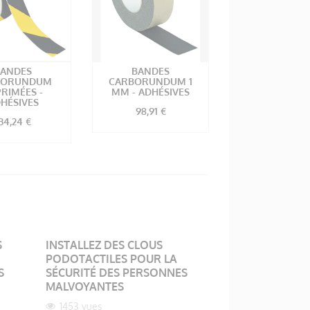
BANDES
BANDES
BANDES
BORUNDUM
CARBORUNDUM 1
ANTIDÉRAPA
RIMÉES -
MM - ADHÉSIVES
ALL-GRIP - U
HÉSIVES
EXTÉRIEUR 
98,91 €
VISSER
34,24 €
100,89 €
S
INSTALLEZ DES CLOUS
PODOTACTILES POUR LA
S
SÉCURITÉ DES PERSONNES
MALVOYANTES
1453 vues