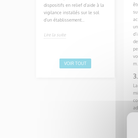
êt
dispositifs en relief d’aide à la
établissem
su
vigilance installés sur le sol
public. La 
ac
d’un établissement...
des...
un
d’
Lire la suite
Lire la suit
de
pe
vo
VOIR TOUT
m.
3
La
mi
co
ad
de
Un
d’