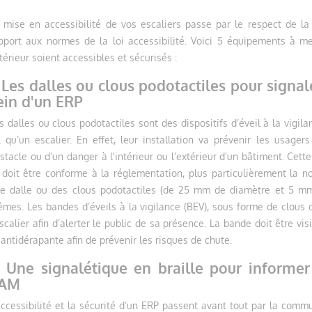
 mise en accessibilité de vos escaliers passe par le respect de l
pport aux normes de la loi accessibilité. Voici 5 équipements à m
térieur soient accessibles et sécurisés :
. Les dalles ou clous podotactiles pour signal
ein d'un ERP
s dalles ou clous podotactiles sont des dispositifs d’éveil à la vigi
l qu’un escalier. En effet, leur installation va prévenir les usag
stacle ou d’un danger à l'intérieur ou l'extérieur d'un bâtiment. Cett
 doit être conforme à la réglementation, plus particulièrement la 
e dalle ou des clous podotactiles (de 25 mm de diamètre et 5 mm 
mes. Les bandes d’éveils à la vigilance (BEV), sous forme de clous o
ATION DES DALLES
SÉCURISEZ VOS ESCALIERS
ACCESS
escalier afin d’alerter le public de sa présence. La bande doit être vi
TILES POUR
AVEC DES NEZ DE
GUIDA
 antidérapante afin de prévenir les risques de chute.
ER VOS ESCALIERS
MARCHES
CHEMI
ANTIDÉRAPANTS ADAPTÉS
ÉQUIP
. Une signalétique en braille pour informer
es
AM
2395 vues
1056
lité a pris une place
accessibilité et la sécurité d’un ERP passent avant tout par la commun
Depuis la loi handicap de 2005,
Bandes 
 dans les