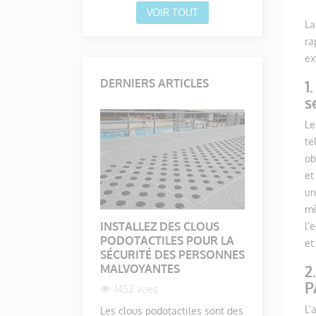
VOIR TOUT
La
ra
ex
DERNIERS ARTICLES
1
s
Le
te
ob
et
un
mê
INSTALLEZ DES CLOUS
L'UTILIS
l’
PODOTACTILES POUR LA
PODOTAC
et
SÉCURITÉ DES PERSONNES
SÉCURIS
MALVOYANTES
2
1566 vu
P
1452 vues
L’accessibi
L’
Les clous podotactiles sont des
importante