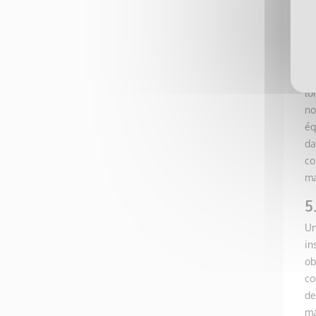
éq
4
v
Un
lo
no
éq
da
co
ma
5
Un
in
ob
co
de
ma