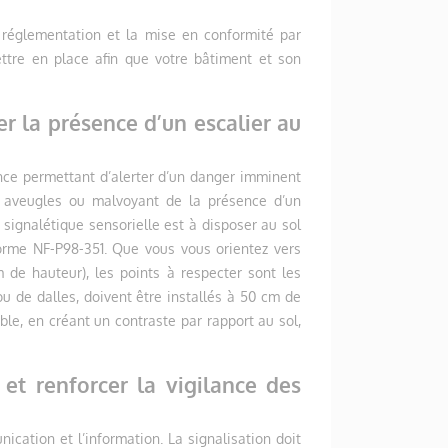
a réglementation et la mise en conformité par
ettre en place afin que votre bâtiment et son
er la présence d’un escalier au
lance permettant d’alerter d’un danger imminent
ers aveugles ou malvoyant de la présence d’un
e signalétique sensorielle est à disposer au sol
norme NF-P98-351. Que vous vous orientez vers
de hauteur), les points à respecter sont les
u de dalles, doivent être installés à 50 cm de
IBILITÉ DES E.R.P :
ACCESSIBILITÉ E.R.P :
sible, en créant un contraste par rapport au sol,
GE AU SOL ET
QUELLES OBLIGATIONS
NEMENT, QUELS
POUR L’ACCÈS AUX
EMENTS ?
BÂTIMENTS RECEVANT DU
 et renforcer la vigilance des
PUBLIC ?
 vues
3971 vues
ication et l’information. La signalisation doit
d’aide à l’orientation,