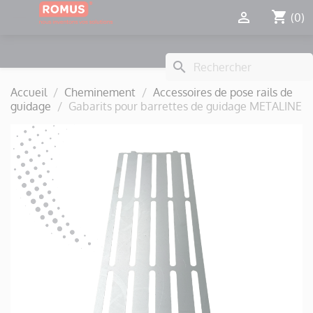
Panneau de gestion des cookies
shopping_cart


(0)
search
Accueil
Cheminement
Accessoires de pose rails de
guidage
Gabarits pour barrettes de guidage METALINE