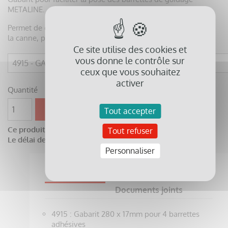
METALINE.
Permet de créer un chemin de guidage en relief, détectable à
la canne, pour les personnes aveugles ou malvoyantes.
Ce site utilise des cookies et
vous donne le contrôle sur
ceux que vous souhaitez
activer
Quantité

favorite_border
AJOUTER AU PANIER
Tout accepter
Ce produit n'est pas disponible sur stock.
Tout refuser
Le délai de livraison sera d'environ 3 semaines.
Personnaliser
Description
Détails du produit
Documents joints
4915 : Gabarit 280 x 17mm pour 4 barrettes
adhésives