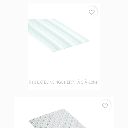
favorite_border
Rail EXTELINE 4GCe ERP 1 À 5 À Coller
favorite_border