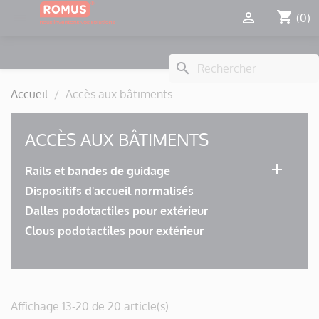
Panneau de gestion des cookies
shopping_cart


(0)
search
Accueil
Accès aux bâtiments
ACCÈS AUX BÂTIMENTS

Rails et bandes de guidage
Dispositifs d'accueil normalisés
Dalles podotactiles pour extérieur
Clous podotactiles pour extérieur
Affichage 13-20 de 20 article(s)