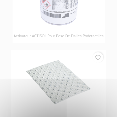
Activateur ACTISOL Pour Pose De Dalles Podotactiles
favorite_border