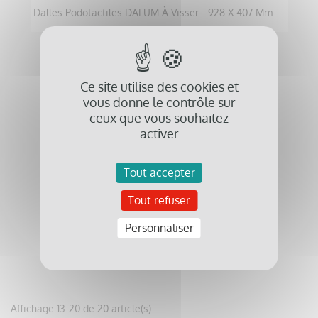
Dalles Podotactiles DALUM À Visser - 928 X 407 Mm -...
favorite_border
Ce site utilise des cookies et
vous donne le contrôle sur
ceux que vous souhaitez
activer
Tout accepter
Tout refuser
Personnaliser
Godet Lisseur Pour Bande De Guidage BAO-ROLL
Affichage 13-20 de 20 article(s)