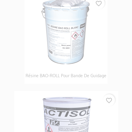
favorite_border
Résine BAO-ROLL Pour Bande De Guidage
favorite_border